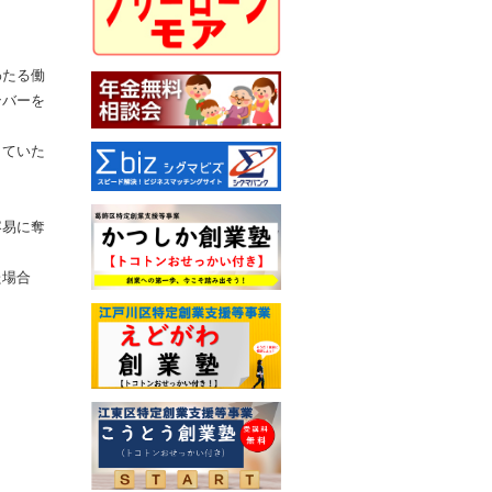
わたる働
ンバーを
していた
容易に奪
た場合