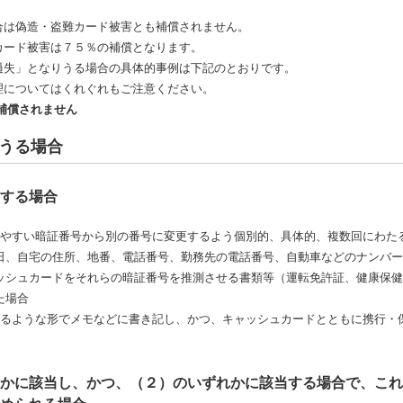
合は偽造・盗難カード被害とも補償されません。
カード被害は７５％の補償となります。
過失」となりうる場合の具体的事例は下記のとおりです。
理についてはくれぐれもご注意ください。
補償されません
うる場合
する場合
れやすい暗証番号から別の番号に変更するよう個別的、具体的、複数回にわた
日、自宅の住所、地番、電話番号、勤務先の電話番号、自動車などのナンバー
ッシュカードをそれらの暗証番号を推測させる書類等（運転免許証、健康保健
た場合
きるような形でメモなどに書き記し、かつ、キャッシュカードとともに携行・
かに該当し、かつ、（２）のいずれかに該当する場合で、これ