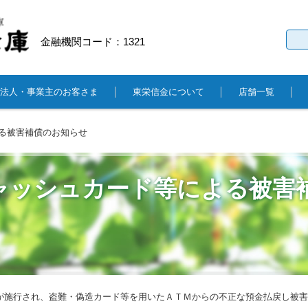
金融機関コード：1321
法人・事業主のお客さま
東栄信金について
店舗一覧
る被害補償のお知らせ
ャッシュカード等による被害
」が施行され、盗難・偽造カード等を用いたＡＴＭからの不正な預金払戻し被