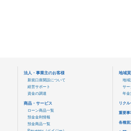
法人・事業主のお客様
地域
新規口座開設について
地域
経営サポート
サー
資金の調達
年金
商品・サービス
リクル
ローン商品一覧
重要事
預金金利情報
各種規
預金商品一覧
Pay-easy（ペイジー）