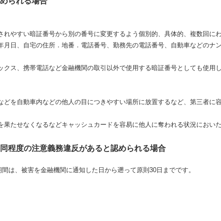
められる場合
されやすい暗証番号から別の番号に変更するよう個別的、具体的、複数回に
年月日、自宅の住所．地番．電話番号、勤務先の電話番号、自動車などのナ
ックス、携帯電話など金融機関の取引以外で使用する暗証番号としても使用
などを自動車内などの他人の目につきやすい場所に放置するなど、第三者に
を果たせなくなるなどキャッシュカードを容易に他人に奪われる状況におい
同程度の注意義務違反があると認められる場合
間は、被害を金融機関に通知した日から遡って原則30日までです。