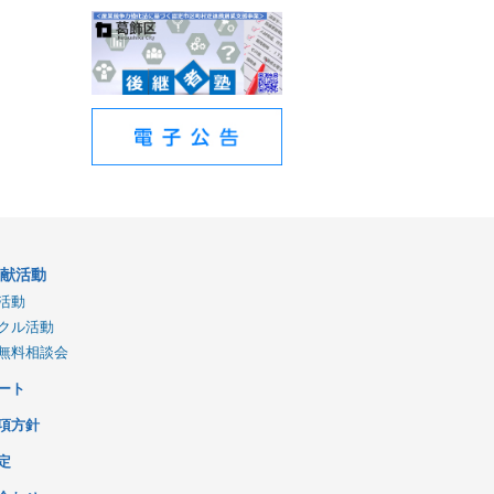
貢献活動
活動
クル活動
無料相談会
ート
項方針
定