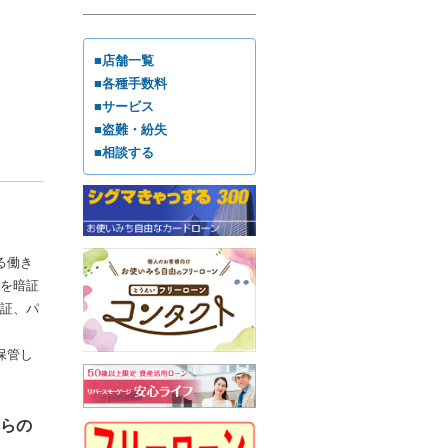
■店舗一覧
■各種手数料
■サービス
■盗難・紛失
■相談する
る働き
を暗証
証、パ
保管し
らの